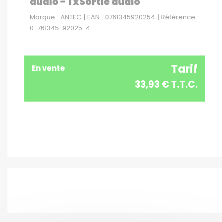
audio - 1 xSortie audio
Marque : ANTEC | EAN : 0761345920254 | Référence :
0-761345-92025-4
Tarif
En vente
33,93 € T.T.C.