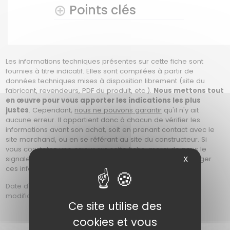
Points clés
Les informations techniques présentes sur cette fiche sont
fournies à titre indicatif. Elles sont compilées à partir de
données techniques mises à disposition librement (site du
fabricant, revendeurs, PDF du produit, etc.).
Nous mettons tout
en œuvre pour vous apporter les indications les plus
justes
. Cependant,
nous ne pouvons garantir
qu'il n'y ait
aucune erreur. Il appartient donc à chacun de vérifier les
informations avant son achat, soit en prenant contact avec le
site marchand, ou en se référant au site du constructeur. Si
vous constatez une erreur sur cette fiche, merci de nous le
X
signaler en nous contactant afin que nous puissions corriger
ces informations. Photos non contractuelles.
Date d'ajout : Le Mardi 22 Juin 2021 à 01h17 | date de
modification : Le Mercredi 05 Aout 2026 à 09h44
Ce site utilise des
cookies et vous