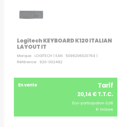
Logitech KEYBOARD K120 ITALIAN
LAYOUT IT
Marque : LOGITECH | EAN : 5099206020764 |
Référence : 920-002492
Tarif
En vente
20,14 € T.T.C.
Éco-participation 0,06
€ incluse