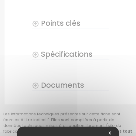
Points clés
Spécifications
Documents
Les informations techniques présentes sur cette fiche sont
fournies à titre indicatif. Elles sont compilées à partir de
données techniques mises à disposition librement (site du
fabricant, revendeurs, PDF du produit, etc.).
Nous mettons tout
X