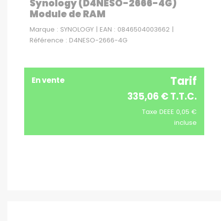
Synology (D4NESO-2666-4G)
Module de RAM
Marque : SYNOLOGY | EAN : 0846504003662 |
Référence : D4NESO-2666-4G
Tarif
En vente
335,06 € T.T.C.
Taxe DEEE 0,05 €
incluse