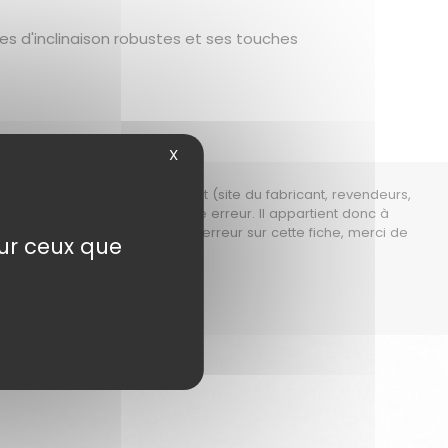
tes d'inclinaison robustes et ses touches
X
es mises à disposition librement (site du fabricant, revendeurs,
ons garantir
qu'il n'y ait aucune erreur. Il appartient donc à
ructeur. Si vous constatez une erreur sur cette fiche, merci de
sur ceux que