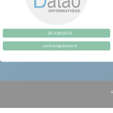
06.14.86.04.15
contact@datao.fr
©