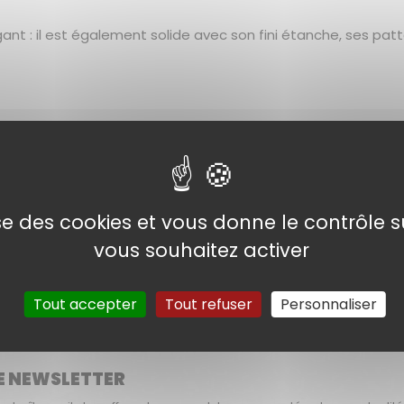
ant : il est également solide avec son fini étanche, ses pat
 à titre indicatif. Elles sont compilées à partir de données techniqu
orter les indications les plus justes
. Cependant,
nous ne pouv
nt contact avec le site marchand, ou en se référant au site du const
lise des cookies et vous donne le contrôle 
ger ces informations. Photos non contractuelles.
vous souhaitez activer
: Le Mercredi 20 Mai 2026 à 09h17
Tout accepter
Tout refuser
Personnaliser
E NEWSLETTER