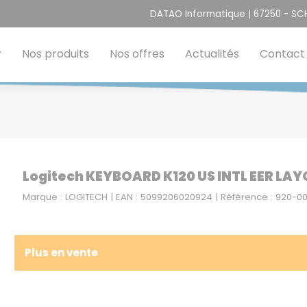
DATAO Informatique | 67250 - S
Nos produits
Nos offres
Actualités
Contact
Logitech KEYBOARD K120 US INTL EER LAY
Marque : LOGITECH | EAN : 5099206020924 | Référence : 920-0
Plus en vente