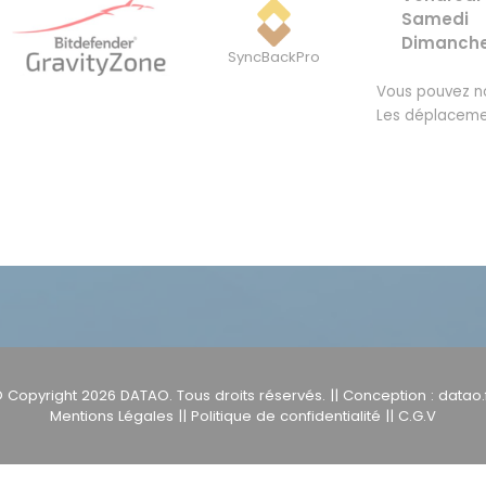
Samedi
Dimanch
SyncBackPro
Vous pouvez no
Les déplaceme
 Copyright 2026
DATAO
. Tous droits réservés. || Conception :
datao.
Mentions Légales
||
Politique de confidentialité
||
C.G.V