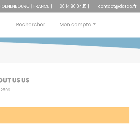
CHOENENBOURG | FRANCE |
06.14.86.04.15
|
contact@datao.fr
Rechercher
Mon compte
OUT US US
02509