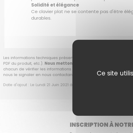
Solidité et élégance
Ce clavier plat ne se contente pas d'être élég
durables.
Les informations techniques présentes sur cette fiche sont fournies
PDF du produit, etc.).
Nous mettons tout en œuvre pour vous app
chacun de vérifier les informations avant son achat, soit en prena
Ce site uti
nous le signaler en nous contactant afin que nous puissions corri
Date d'ajout : Le Lundi 21 Juin 2021 à 19h08 | date de modification 
INSCRIPTION À NOTR