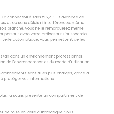
 La connectivité sans fil 2,4 GHz avancée de
ètres, et ce sans délais ni interférences, même
e fois branché, vous ne le remarquerez même
er partout avec votre ordinateur. L'autonomie
en veille automatique, vous permettent de les
ppes/an dans un environnement professionnel.
ction de l'environnement et du mode d'utilisation.
vironnements sans fil les plus chargés, grâce à
e à protéger vos informations.
plus, la souris présente un compartiment de
 et de mise en veille automatique, vous