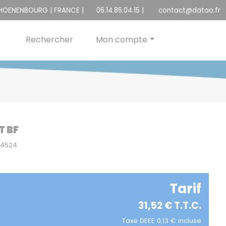
CHOENENBOURG | FRANCE |
06.14.86.04.15
|
contact@datao.fr
Rechercher
Mon compte
T BF
04524
Tarif
31,52 € T.T.C.
Taxe DEEE 0,13 € incluse