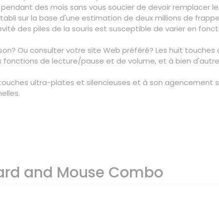
pendant des mois sans vous soucier de devoir remplacer les
 établi sur la base d'une estimation de deux millions de fra
ngévité des piles de la souris est susceptible de varier en fon
n? Ou consulter votre site Web préféré? Les huit touches 
x fonctions de lecture/pause et de volume, et à bien d'autr
s touches ultra-plates et silencieuses et à son agencement
elles.
oard and Mouse Combo