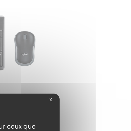
X
sur ceux que