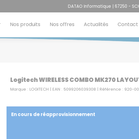
DATAO Informatique | 67250 - S
Nos produits
Nos offres
Actualités
Contact
Logitech WIRELESS COMBO MK270 LAYOU
Marque : LOGITECH | EAN : 5099206039308 | Référence : 920-0
En cours de réapprovisionnement