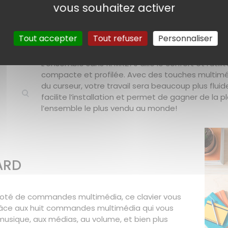
vous souhaitez activer
L’ENSEMBLE SANS FIL NUMÉ
Tout accepter
Tout refuser
Personnaliser
L’ensemble sans fil MK270 allie le confort et l’util
compacte et profilée. Avec des touches multimé
du curseur, votre travail sera beaucoup plus fluid
facilite l’installation et permet de gagner de la 
l’ensemble le plus vendu au monde!
ARD
. Doté de commandes multimédia, ce clavier vous
râce aux huit commandes multimédia qui vous
sique, aux médias, au volume, et bien plus