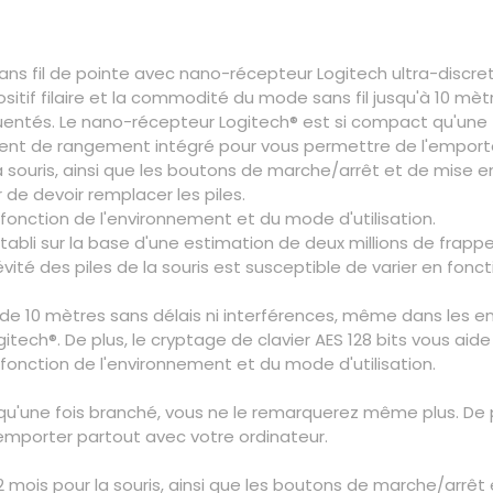
s fil de pointe avec nano-récepteur Logitech ultra-discret.
spositif filaire et la commodité du mode sans fil jusqu'à 10 m
équentés. Le nano-récepteur Logitech® est si compact qu'un
iment de rangement intégré pour vous permettre de l'emport
 la souris, ainsi que les boutons de marche/arrêt et de mise 
de devoir remplacer les piles.
n fonction de l'environnement et du mode d'utilisation.
 établi sur la base d'une estimation de deux millions de fra
ngévité des piles de la souris est susceptible de varier en fon
 de 10 mètres sans délais ni interférences, même dans les en
itech®. De plus, le cryptage de clavier AES 128 bits vous aid
n fonction de l'environnement et du mode d'utilisation.
u'une fois branché, vous ne le remarquerez même plus. De 
emporter partout avec votre ordinateur.
2 mois pour la souris, ainsi que les boutons de marche/arrêt