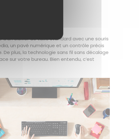
RO UN
ité d’un clavier de taille standard avec une souris
dia, un pavé numérique et un contrôle précis
e. De plus, la technologie sans fil sans décalage
place sur votre bureau. Bien entendu, c’est