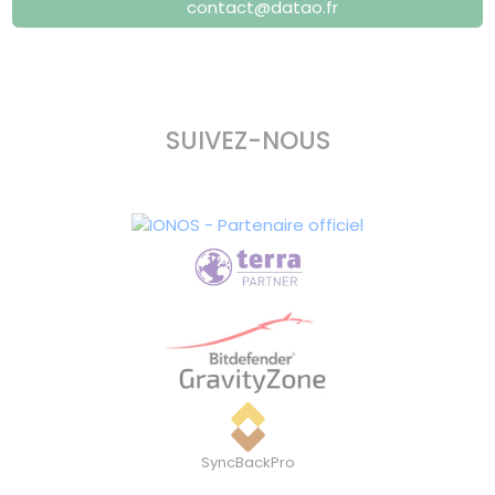
contact@datao.fr
SUIVEZ-NOUS
SyncBackPro