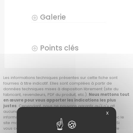
Galerie
Points clés
Les informations techniques présentes sur cette fiche sont
fournies à titre indicatif. Elles sont compilées à partir de
données techniques mises à disposition librement (site du
fabricant, revendeurs, PDF du produit, etc.).
Nous mettons tout
en œuvre pour vous apporter les indications les plus
justes
. Cependant,
nous ne pouvons garantir
qu'il n'y ait
aucune erreur. Il appartient donc à chacun de vérifier les
X
informations avant son achat, soit en prenant contact avec le
site marchand, ou en se référant au site du constructeur. Si
vous constatez une erreur sur cette fiche, merci de nous le