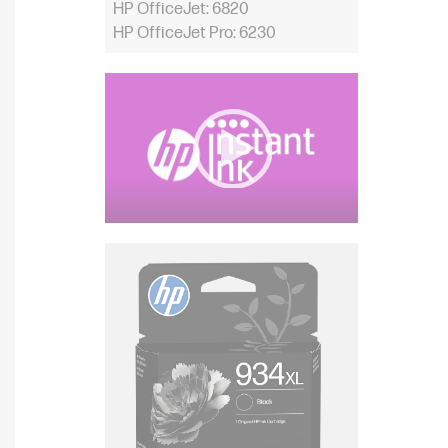
HP OfficeJet: 6820
HP OfficeJet Pro: 6230
Video Player
00:00
|
00:00
0:32