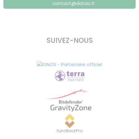
contact@datao.fr
SUIVEZ-NOUS
SyncBackPro