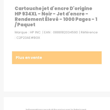
Cartouche jet d'encre D'origine
HP 934XL - Noir - Jet d'encre -
Rendement Élevé - 1000 Pages - 1
/ Paquet
Marque : HP INC. | EAN : 0888182034590 | Référence
: C2P23AE#BGX
Plus en vente