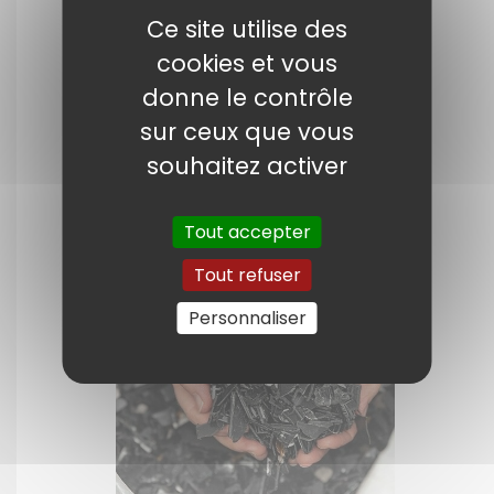
Ce site utilise des
Conserver vos
cookies et vous
documents et vos
donne le contrôle
souvenirs mémorables
sur ceux que vous
Choisissez l’encre HP authentique
souhaitez activer
pour imprimer des documents nets
et vos instants inoubliables.
Tout accepter
Tout refuser
Personnaliser