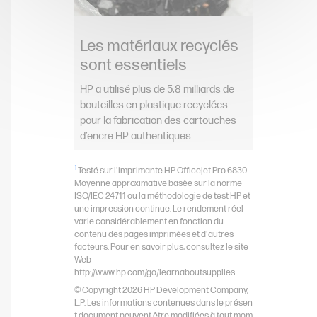
Les matériaux recyclés
sont essentiels
HP a utilisé plus de 5,8 milliards de
bouteilles en plastique recyclées
pour la fabrication des cartouches
d’encre HP authentiques.
1
Testé sur l'imprimante HP Officejet Pro 6830.
Moyenne approximative basée sur la norme
ISO/IEC 24711 ou la méthodologie de test HP et
une impression continue. Le rendement réel
varie considérablement en fonction du
contenu des pages imprimées et d'autres
facteurs. Pour en savoir plus, consultez le site
Web
http://www.hp.com/go/learnaboutsupplies.
© Copyright 2026 HP Development Company,
L.P. Les informations contenues dans le présen
t document peuvent être modifiées à tout mom