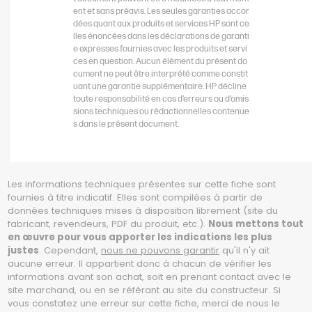
ent et sans préavis. Les seules garanties accor
dées quant aux produits et services HP sont ce
lles énoncées dans les déclarations de garanti
e expresses fournies avec les produits et servi
ces en question. Aucun élément du présent do
cument ne peut être interprété comme constit
uant une garantie supplémentaire. HP décline
toute responsabilité en cas d’erreurs ou d’omis
sions techniques ou rédactionnelles contenue
s dans le présent document.
Les informations techniques présentes sur cette fiche sont
fournies à titre indicatif. Elles sont compilées à partir de
données techniques mises à disposition librement (site du
fabricant, revendeurs, PDF du produit, etc.).
Nous mettons tout
en œuvre pour vous apporter les indications les plus
justes
. Cependant,
nous ne pouvons garantir
qu'il n'y ait
aucune erreur. Il appartient donc à chacun de vérifier les
informations avant son achat, soit en prenant contact avec le
site marchand, ou en se référant au site du constructeur. Si
vous constatez une erreur sur cette fiche, merci de nous le